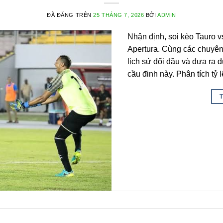
ĐÃ ĐĂNG TRÊN
25 THÁNG 7, 2026
BỞI
ADMIN
Nhận định, soi kèo Tauro 
Apertura. Cùng các chuyên 
lịch sử đối đầu và đưa ra d
cầu đinh này. Phân tích tỷ