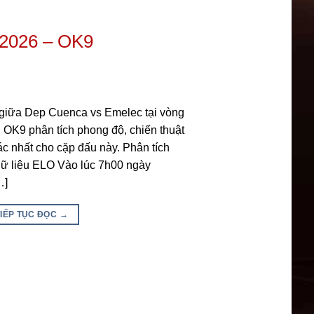
/2026 – OK9
u giữa Dep Cuenca vs Emelec tại vòng
 OK9 phân tích phong độ, chiến thuật
c nhất cho cặp đấu này. Phân tích
ữ liệu ELO Vào lúc 7h00 ngày
…]
TIẾP TỤC ĐỌC
→