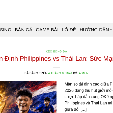
ASINO
BẮN CÁ
GAME BÀI
LÔ ĐỀ
HƯỚNG DẪN
KÈO BÓNG ĐÁ
 Định Philippines vs Thái Lan: Sức M
ĐÃ ĐĂNG TRÊN
4 THÁNG 8, 2026
BỞI
ADMIN
Màn so tài đỉnh cao giữa P
2026 đang thu hút giới mộ 
cược hấp dẫn cùng OK9 ng
Philippines và Thái Lan t
giữa đội […]