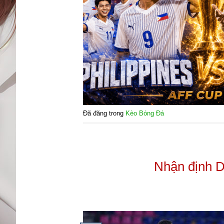
Đã đăng trong
Kèo Bóng Đá
Nhận định D