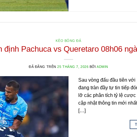
KÈO BÓNG ĐÁ
 định Pachuca vs Queretaro 08h06 ngà
ĐÃ ĐĂNG TRÊN
25 THÁNG 7, 2026
BỞI
ADMIN
Sau vòng đấu đầu tiên với
đang tràn đầy tự tin tiếp 
lỡ các phân tích tỷ lệ cượ
cập nhật thông tin mới nh
[…]