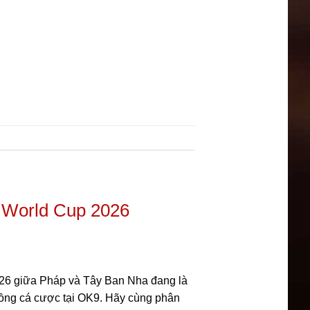
t World Cup 2026
026 giữa Pháp và Tây Ban Nha đang là
ồng cá cược tại OK9. Hãy cùng phân