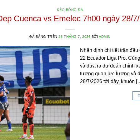
KÈO BÓNG ĐÁ
Dep Cuenca vs Emelec 7h00 ngày 28/7
ĐÃ ĐĂNG TRÊN
25 THÁNG 7, 2026
BỞI
ADMIN
Nhận định chi tiết trận đấ
22 Ecuador Liga Pro. Cùng
và đưa ra dự đoán chính xá
tương quan lực lượng và d
28/7/2026 tới đây, khuôn [